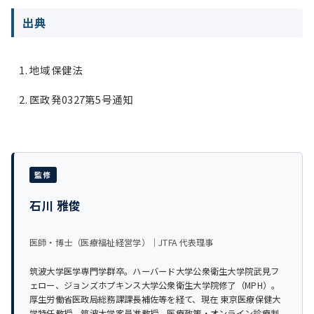
出典
地域保健法
医政発0327第5号通知
監修
石川 雅俊
医師・博士（医療福祉経営学）｜JTFA 代表理事
筑波大学医学専門学群卒。ハーバード大学公衆衛生大学院武見フ
ェロー、ジョンズホプキンス大学公衆衛生大学院修了（MPH）。
厚生労働省医政局総務課課長補佐等を経て、現在 東京医療保健大
学特任教授、筑波大学客員准教授。医療政策・オンライン診療制