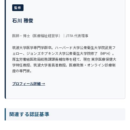
監修
石川 雅俊
医師・博士（医療福祉経営学）｜JTFA 代表理事
筑波大学医学専門学群卒。ハーバード大学公衆衛生大学院武見フ
ェロー、ジョンズホプキンス大学公衆衛生大学院修了（MPH）。
厚生労働省医政局総務課課長補佐等を経て、現在 東京医療保健大
学特任教授、筑波大学客員准教授。医療政策・オンライン診療制
度の専門家。
プロフィール詳細 →
関連する認証基準