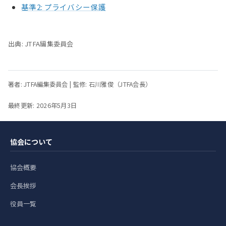
基準2: プライバシー保護
出典: JTFA編集委員会
著者: JTFA編集委員会 | 監修: 石川雅俊（JTFA会長）
最終更新: 2026年5月3日
協会について
協会概要
会長挨拶
役員一覧