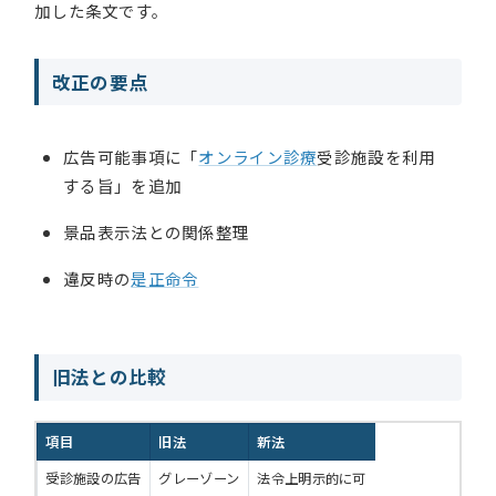
加した条文です。
改正の要点
広告可能事項に「
オンライン診療
受診施設を利用
する旨」を追加
景品表示法との関係整理
違反時の
是正命令
旧法との比較
項目
旧法
新法
受診施設の広告
グレーゾーン
法令上明示的に可