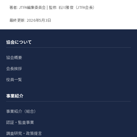
著者: JTFA編集委員会 | 監修: 石川雅俊（JTFA会長）
最終更新: 2026年5月3日
協会について
協会概要
会長挨拶
役員一覧
事業紹介
事業紹介（総合）
認証・監査事業
調査研究・政策提言