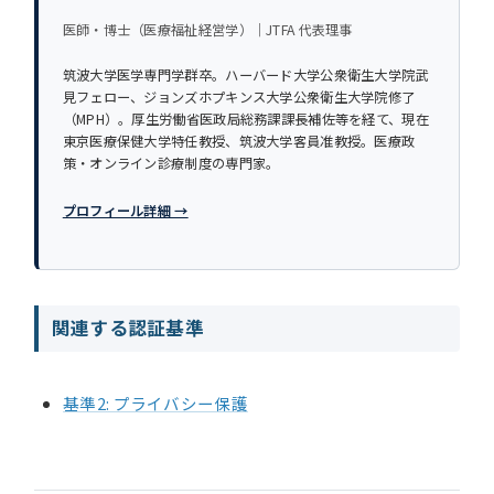
医師・博士（医療福祉経営学）｜JTFA 代表理事
筑波大学医学専門学群卒。ハーバード大学公衆衛生大学院武
見フェロー、ジョンズホプキンス大学公衆衛生大学院修了
（MPH）。厚生労働省医政局総務課課長補佐等を経て、現在
東京医療保健大学特任教授、筑波大学客員准教授。医療政
策・オンライン診療制度の専門家。
プロフィール詳細 →
関連する認証基準
基準2: プライバシー保護