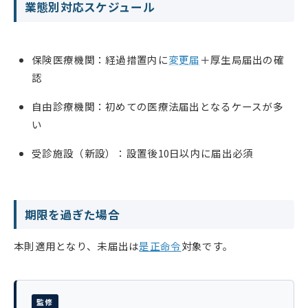
業態別対応スケジュール
保険医療機関：経過措置内に
変更届
＋厚生局届出の確
認
自由診療機関：初めての医療法届出となるケースが多
い
受診施設（新設）：設置後10日以内に届出必須
期限を過ぎた場合
本則適用となり、未届出は
是正命令
対象です。
監修