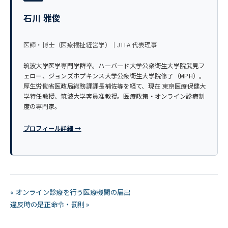
石川 雅俊
医師・博士（医療福祉経営学）｜JTFA 代表理事
筑波大学医学専門学群卒。ハーバード大学公衆衛生大学院武見フ
ェロー、ジョンズホプキンス大学公衆衛生大学院修了（MPH）。
厚生労働省医政局総務課課長補佐等を経て、現在 東京医療保健大
学特任教授、筑波大学客員准教授。医療政策・オンライン診療制
度の専門家。
プロフィール詳細 →
« オンライン診療を行う医療機関の届出
違反時の是正命令・罰則 »