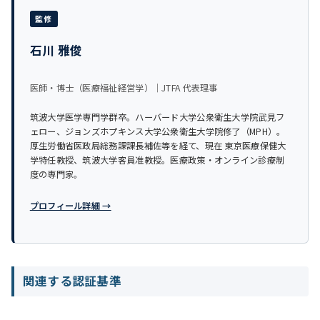
監修
石川 雅俊
医師・博士（医療福祉経営学）｜JTFA 代表理事
筑波大学医学専門学群卒。ハーバード大学公衆衛生大学院武見フ
ェロー、ジョンズホプキンス大学公衆衛生大学院修了（MPH）。
厚生労働省医政局総務課課長補佐等を経て、現在 東京医療保健大
学特任教授、筑波大学客員准教授。医療政策・オンライン診療制
度の専門家。
プロフィール詳細 →
関連する認証基準