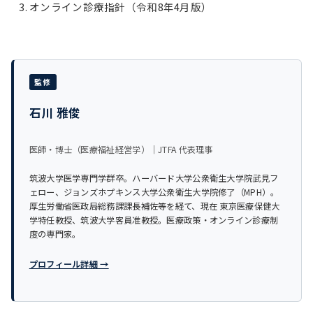
オンライン診療指針（令和8年4月版）
監修
石川 雅俊
医師・博士（医療福祉経営学）｜JTFA 代表理事
筑波大学医学専門学群卒。ハーバード大学公衆衛生大学院武見フ
ェロー、ジョンズホプキンス大学公衆衛生大学院修了（MPH）。
厚生労働省医政局総務課課長補佐等を経て、現在 東京医療保健大
学特任教授、筑波大学客員准教授。医療政策・オンライン診療制
度の専門家。
プロフィール詳細 →