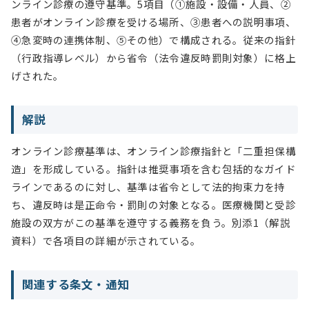
ンライン診療の遵守基準。5項目（①施設・設備・人員、②
患者がオンライン診療を受ける場所、③患者への説明事項、
④急変時の連携体制、⑤その他）で構成される。従来の指針
（行政指導レベル）から省令（法令違反時罰則対象）に格上
げされた。
解説
オンライン診療基準は、オンライン診療指針と「二重担保構
造」を形成している。指針は推奨事項を含む包括的なガイド
ラインであるのに対し、基準は省令として法的拘束力を持
ち、違反時は是正命令・罰則の対象となる。医療機関と受診
施設の双方がこの基準を遵守する義務を負う。別添1（解説
資料）で各項目の詳細が示されている。
関連する条文・通知